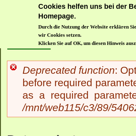
Cookies helfen uns bei der Be
Donauwörthe
Homepage.
Durch die Nutzung der Website erklären Sie
Aktuelles
Trägerverein
Waldkindergarten
Waldzwe
wir Cookies setzen.
Startseite
>>
Datenschutz
Klicken Sie auf OK, um diesen Hinweis aus
Deprecated function
: Op
Fehlermeldung
before required paramete
as a required paramet
/mnt/web115/c3/89/54062