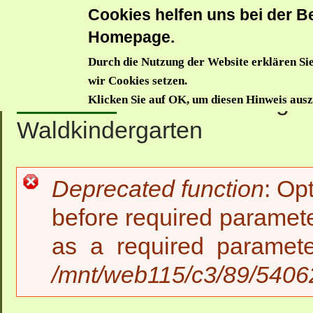
Cookies helfen uns bei der Be
Donauwörthe
Homepage.
Durch die Nutzung der Website erklären Sie
Aktuelles
Trägerverein
Waldkindergarten
Waldzwe
wir Cookies setzen.
Startseite
>>
Waldkindergar
Klicken Sie auf OK, um diesen Hinweis aus
Waldkindergarten
Deprecated function
: Op
Fehlermeldung
before required paramete
as a required paramet
/mnt/web115/c3/89/54062