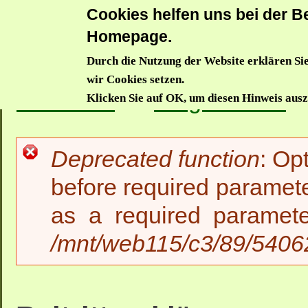
Cookies helfen uns bei der Be
Donauwörthe
Homepage.
Durch die Nutzung der Website erklären Sie
Aktuelles
Trägerverein
Waldkindergarten
Waldzwe
wir Cookies setzen.
Startseite
>>
Trägerverein
>
Klicken Sie auf OK, um diesen Hinweis aus
Deprecated function
: Op
Fehlermeldung
before required paramete
as a required paramet
/mnt/web115/c3/89/54062