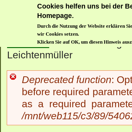
Cookies helfen uns bei der Be
Donauwörthe
Homepage.
Durch die Nutzung der Website erklären Sie
Aktuelles
Trägerverein
Waldkindergarten
Waldzwe
wir Cookies setzen.
Startseite
>>
Waldkindergar
Klicken Sie auf OK, um diesen Hinweis aus
Leichtenmüller
Deprecated function
: Op
Fehlermeldung
before required paramete
as a required paramet
/mnt/web115/c3/89/54062