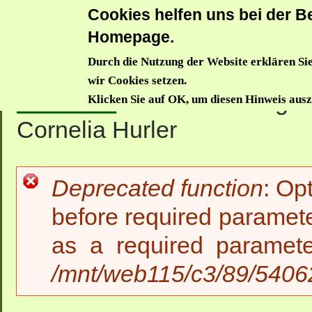
Cookies helfen uns bei der Be
Donauwörthe
Homepage.
Durch die Nutzung der Website erklären Sie
Aktuelles
Trägerverein
Waldkindergarten
Waldzwe
wir Cookies setzen.
Startseite
>>
Waldkindergar
Klicken Sie auf OK, um diesen Hinweis aus
Cornelia Hurler
Deprecated function
: Op
Fehlermeldung
before required paramete
as a required paramet
/mnt/web115/c3/89/54062