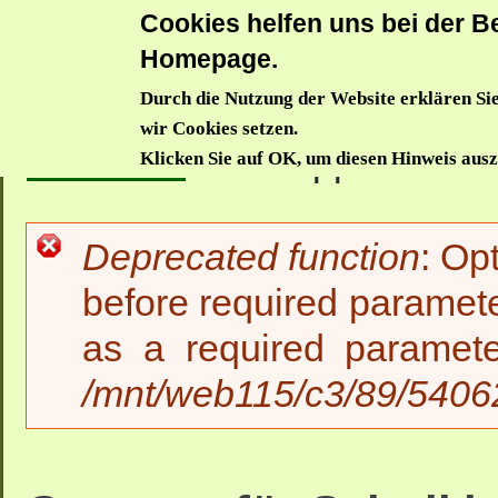
Cookies helfen uns bei der Be
Donauwörthe
Homepage.
Durch die Nutzung der Website erklären Sie
Aktuelles
Trägerverein
Waldkindergarten
Waldzwe
wir Cookies setzen.
Startseite
>>
Gruppen für S
Klicken Sie auf OK, um diesen Hinweis aus
Deprecated function
: Op
Fehlermeldung
before required paramete
as a required paramet
/mnt/web115/c3/89/54062